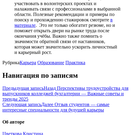
участвовать в волонтерских проектах и
налаживать связи с профессионалами в выбранной
области. Полезные рекомендации и примеры по
поиску и прохождению стажировок смотрите
в
материале
. Это не только обогатит резюме, но и
поможет открыть двери на рынке труда после
окончания учёбы. Важно также помнить о
значимости обратной связи от наставников,
которая может значительно ускорить личностный
и карьерный рост.
Рубрика
Карьера
Образование
Практика
Навигация по записям
Предыдущая запись
Назад
Перспективы трудоустройства для
выпускников колледжей бухгалтерии — Важные советы и
тренды 2025
Следующая запись
Далее
Отзыв студентов — самые
интересные специальности для будущей карьеры
Об авторе
Цветкова Кристина