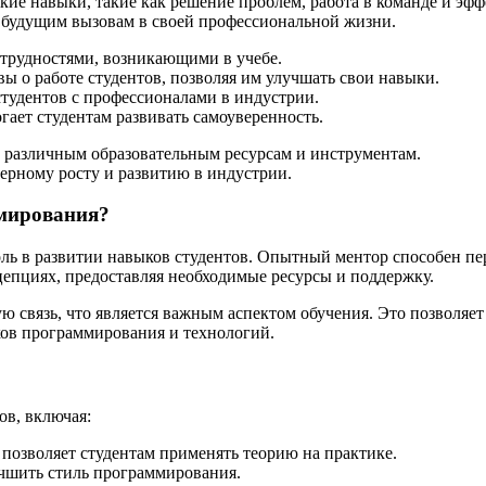
кие навыки, такие как решение проблем, работа в команде и эф
к будущим вызовам в своей профессиональной жизни.
трудностями, возникающими в учебе.
 о работе студентов, позволяя им улучшать свои навыки.
тудентов с профессионалами в индустрии.
ет студентам развивать самоуверенность.
 различным образовательным ресурсам и инструментам.
ерному росту и развитию в индустрии.
ммирования?
ь в развитии навыков студентов. Опытный ментор способен пере
епциях, предоставляя необходимые ресурсы и поддержку.
 связь, что является важным аспектом обучения. Это позволяет 
ков программирования и технологий.
ов, включая:
позволяет студентам применять теорию на практике.
чшить стиль программирования.