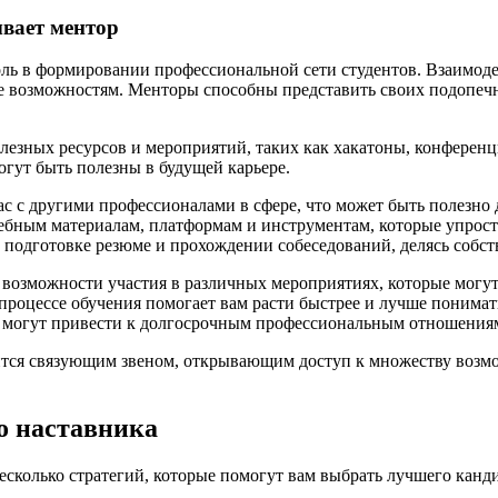
вает ментор
ь в формировании профессиональной сети студентов. Взаимодей
ее возможностям. Менторы способны представить своих подопечн
лезных ресурсов и мероприятий, таких как хакатоны, конференц
гут быть полезны в будущей карьере.
 с другими профессионалами в сфере, что может быть полезно д
ебным материалам, платформам и инструментам, которые упрост
подготовке резюме и прохождении собеседований, делясь собс
озможности участия в различных мероприятиях, которые могут 
процессе обучения помогает вам расти быстрее и лучше понимат
 могут привести к долгосрочным профессиональным отношения
овится связующим звеном, открывающим доступ к множеству возм
о наставника
есколько стратегий, которые помогут вам выбрать лучшего канди