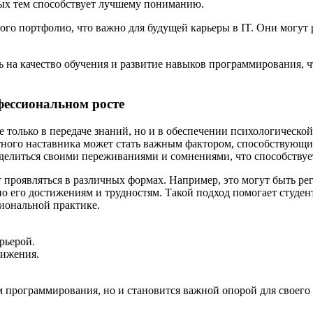
ых тем способствует лучшему пониманию.
го портфолио, что важно для будущей карьеры в IT. Они могут 
ь на качество обучения и развитие навыков программирования, 
фессиональном росте
 только в передаче знаний, но и в обеспечении психологическо
тного наставника может стать важным фактором, способствующ
о делиться своими переживаниями и сомнениями, что способству
 проявляться в различных формах. Например, это могут быть р
по его достижениям и трудностям. Такой подход помогает студен
сиональной практике.
рьерой.
тижения.
ам программирования, но и становится важной опорой для своег