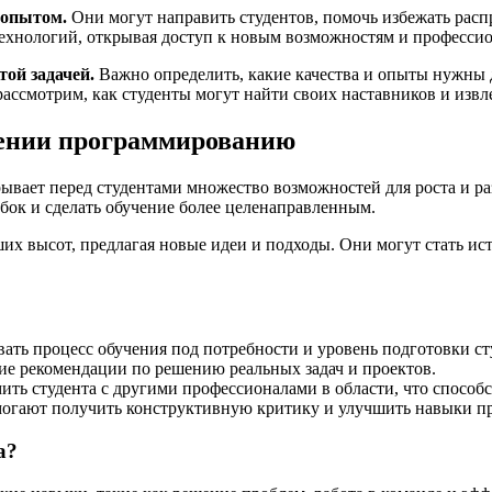
 опытом.
Они могут направить студентов, помочь избежать рас
ехнологий, открывая доступ к новым возможностям и профессио
ой задачей.
Важно определить, какие качества и опыты нужны д
ассмотрим, как студенты могут найти своих наставников и извл
чении программированию
ает перед студентами множество возможностей для роста и разв
бок и сделать обучение более целенаправленным.
х высот, предлагая новые идеи и подходы. Они могут стать ис
ать процесс обучения под потребности и уровень подготовки ст
е рекомендации по решению реальных задач и проектов.
ть студента с другими профессионалами в области, что способс
могают получить конструктивную критику и улучшить навыки п
а?