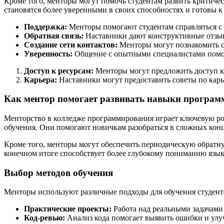
Кроме того, менторы могут помочь студентам развить критичес
становятся более уверенными в своих способностях и готовы 
Поддержка:
Менторы помогают студентам справляться с 
Обратная связь:
Наставники дают конструктивные отзывы
Создание сети контактов:
Менторы могут познакомить с
Уверенность:
Общение с опытными специалистами помога
Доступ к ресурсам:
Менторы могут предложить доступ к
Карьера:
Наставники могут предоставить советы по карь
Как ментор помогает развивать навыки програ
Менторство в колледже программирования играет ключевую рол
обучения. Они помогают новичкам разобраться в сложных конц
Кроме того, менторы могут обеспечить периодическую обратную
конечном итоге способствует более глубокому пониманию язы
Выбор методов обучения
Менторы используют различные подходы для обучения студент
Практические проекты:
Работа над реальными задачами 
Код-ревью:
Анализ кода помогает выявить ошибки и улу