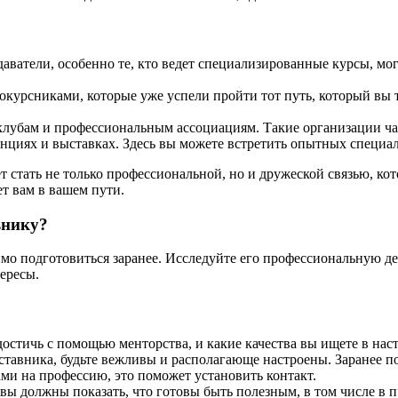
ватели, особенно те, кто ведет специализированные курсы, м
курсниками, которые уже успели пройти тот путь, который вы т
клубам и профессиональным ассоциациям. Такие организации ч
енциях и выставках. Здесь вы можете встретить опытных специа
 стать не только профессиональной, но и дружеской связью, кот
т вам в вашем пути.
внику?
о подготовиться заранее. Исследуйте его профессиональную де
ересы.
достичь с помощью менторства, и какие качества вы ищете в нас
авника, будьте вежливы и располагающе настроены. Заранее под
ми на профессию, это поможет установить контакт.
ы должны показать, что готовы быть полезным, в том числе в п