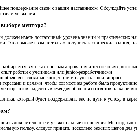
нейшее поддержание связи с вашим наставником. Обсуждайте усп
астия и уважения.
 выборе ментора?
 Он должен иметь достаточный уровень знаний и практических н
и. Это поможет вам не только получить технические знания, но 
 разбирается в языках программирования и технологиях, которые
опыт работы с учениками или junior-разработчиками.
о объяснять сложные концепции и слушать ваши вопросы.
тересами и целями, чтобы совместная работа была продуктивно
 ментор готов выделять время для общения и ответов на ваши во
вника, который будет поддерживать вас на пути к успеху в карь
ром?
овить доверительные и уважительные отношения. Ментор, как пр
имальную пользу, следует принять несколько важных шагов для 